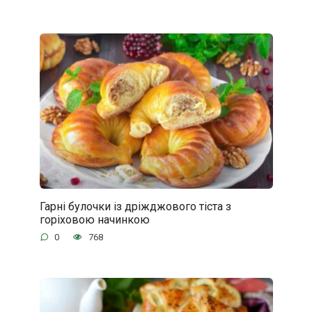
Гарні булочки із дріжджового тіста з
горіховою начинкою
0
768