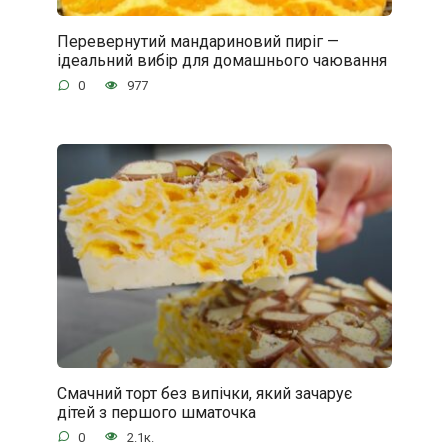
Перевернутий мандариновий пиріг —
ідеальний вибір для домашнього чаювання
0
977
Смачний торт без випічки, який зачарує
дітей з першого шматочка
0
2.1к.