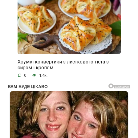
Хрумкі конвертики з листкового тіста з
сиром і кропом
0
1.4к.