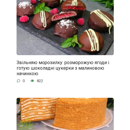
Звільняю морозилку: розморожую ягоди і
готую шоколадні цукерки з малиновою
начинкою
0
822