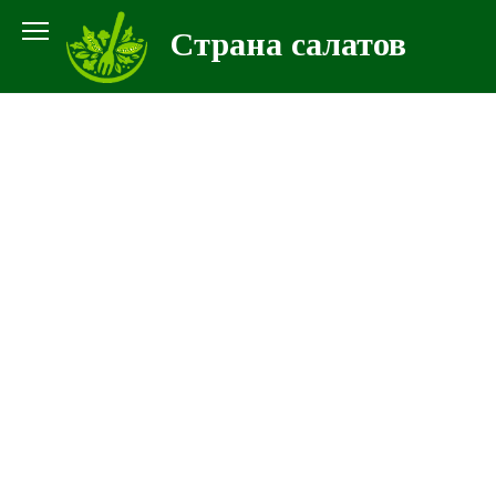
Перейти
Страна салатов
к
контенту