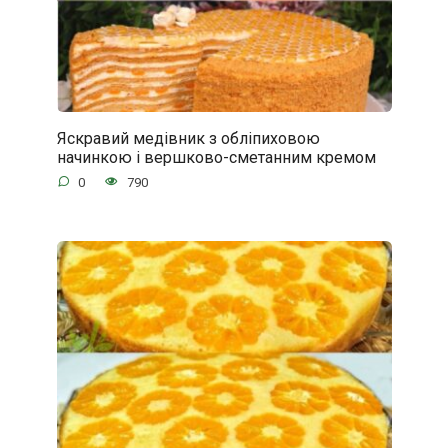
Яскравий медівник з обліпиховою
начинкою і вершково-сметанним кремом
0
790