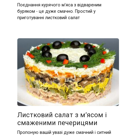
Поєднання курячого м'яса з відвареним
буряком - це дуже смачно. Простий у
приготуванні листковий салат
Листковий салат з м’ясом і
смаженими печерицями
Пропоную вашій увазі дуже смачний і ситний