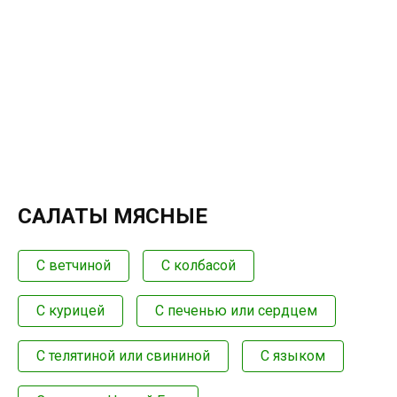
САЛАТЫ МЯСНЫЕ
С ветчиной
С колбасой
С курицей
С печенью или сердцем
С телятиной или свининой
С языком