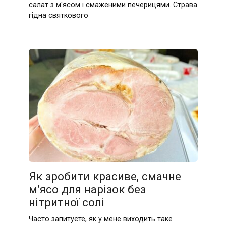
салат з м'ясом і смаженими печерицями. Страва
гідна святкового
Як зробити красиве, смачне
м’ясо для нарізок без
нітритної солі
Часто запитуєте, як у мене виходить таке