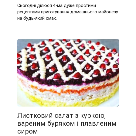
Сьогодні ділюся 4-ма дуже простими
рецептами приготування домашнього майонезу
на будь-який смак.
Листковий салат з куркою,
вареним буряком і плавленим
сиром