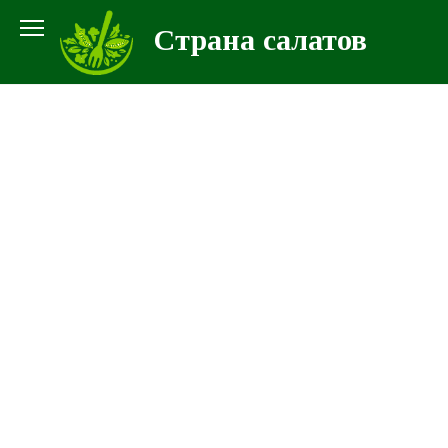
Перейти
Страна салатов
к
контенту