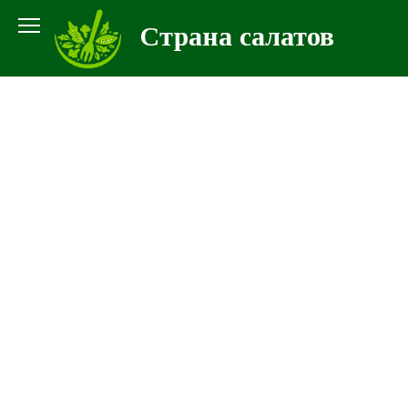
Перейти
Страна салатов
к
контенту