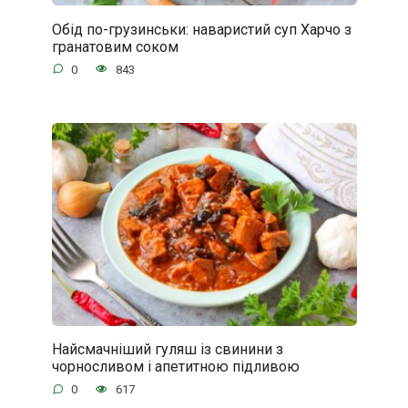
Обід по-грузинськи: наваристий суп Харчо з
гранатовим соком
0
843
Найсмачніший гуляш із свинини з
чорносливом і апетитною підливою
0
617