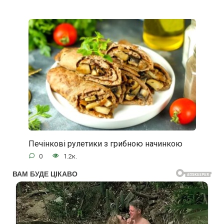
Печінкові рулетики з грибною начинкою
0
1.2к.