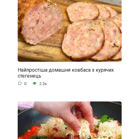
Найпростіша домашня ковбаса з курячих
стегенець
0
2.2к.