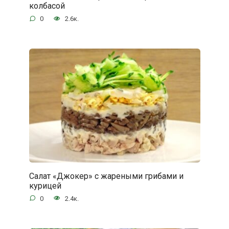
колбасой
0
2.6к.
Салат «Джокер» с жареными грибами и
курицей
0
2.4к.