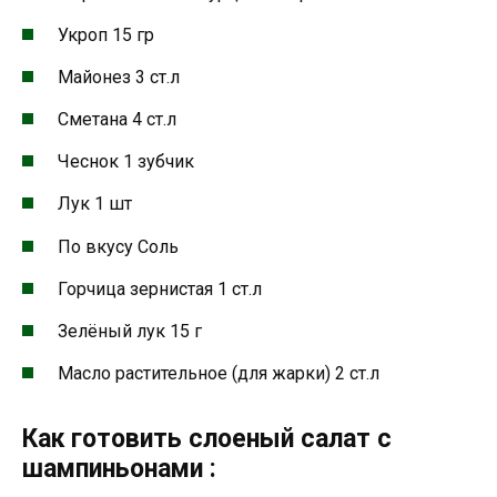
Укроп
15 гр
Майонез
3 ст.л
Сметана
4 ст.л
Чеснок
1 зубчик
Лук
1 шт
По вкусу
Соль
Горчица зернистая
1 ст.л
Зелёный лук
15 г
Масло растительное (для жарки)
2 ст.л
Как готовить слоеный салат с
шампиньонами :