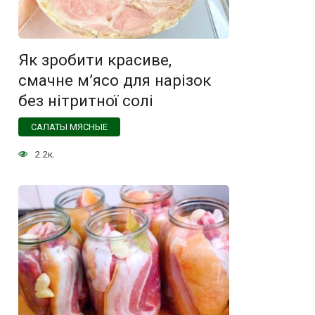
Як зробити красиве,
смачне м’ясо для нарізок
без нітритної солі
САЛАТЫ МЯСНЫЕ
2.2к.