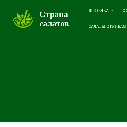
Перейти
к
ВЫПЕЧКА
О
Страна
контенту
салатов
САЛАТЫ С ГРИБАМ