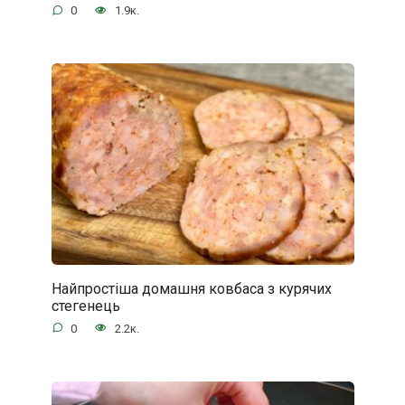
0
1.9к.
Найпростіша домашня ковбаса з курячих
стегенець
0
2.2к.