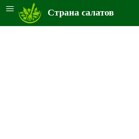
Перейти
Страна салатов
к
контенту