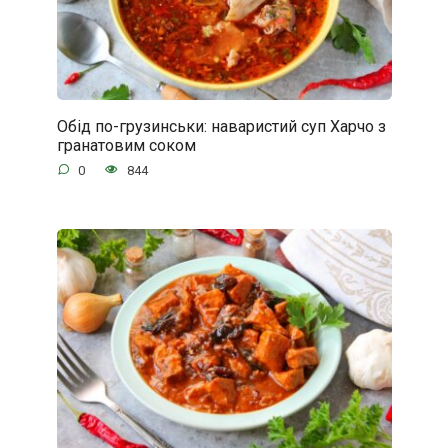
Обід по-грузинськи: наваристий суп Харчо з
гранатовим соком
0
844