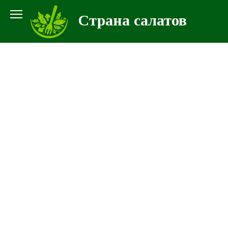
Перейти
Страна салатов
к
контенту