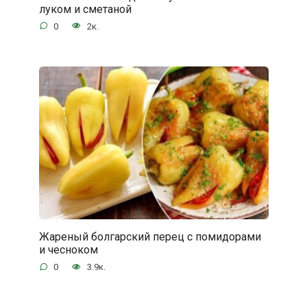
луком и сметаной
0
2к.
Жареный болгарский перец с помидорами
и чесноком
0
3.9к.