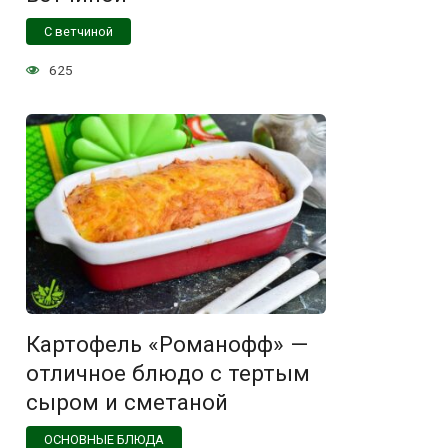
С ветчиной
625
Картофель «Романофф» —
отличное блюдо с тертым
сыром и сметаной
ОСНОВНЫЕ БЛЮДА