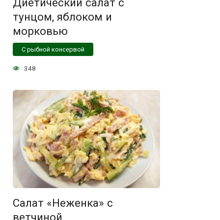
Диетический салат с
тунцом, яблоком и
морковью
С рыбной консервой
348
Салат «Неженка» с
ветчиной