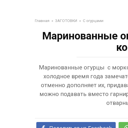
Главная
»
ЗАГОТОВКИ
»
С огурцами
Маринованные ог
ко
Маринованные огурцы с морков
холодное время года замеча
отменно дополняет их, придав
можно подавать вместо гарнира
отварн