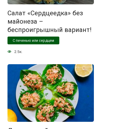
Салат «Сердцеедка» без
майонеза –
беспроигрышный вариант!
С печенью или сердцем
2.5к.