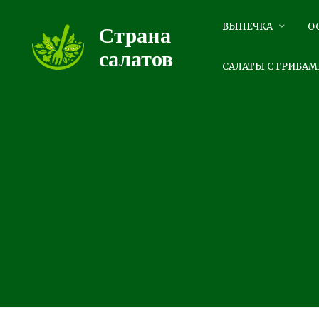
Перейти
к
ВЫПЕЧКА
О
Страна
контенту
салатов
САЛАТЫ С ГРИБАМ