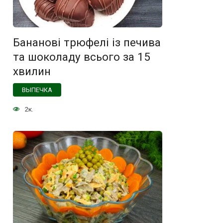
Бананові трюфелі із печива
та шоколаду всього за 15
хвилин
ВЫПЕЧКА
2к.