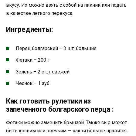
вкусу. Их можно взять с собой на пикник или подать
в качестве легкого перекуса.
Ингредиенты:
Перец болгарский
–
3
шт.
большие
Фетаки
–
200
г
Зелень
–
2
ст.л.
свежей
Чеснок
–
1
зуб.
Как готовить рулетики из
запеченного болгарского перца :
Фетаки можно заменить брынзой. Также сыр может
быть козьим или овечьим — какой больше нравится.