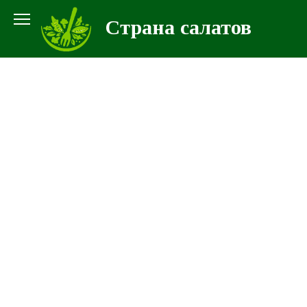
Перейти
Страна салатов
к
контенту