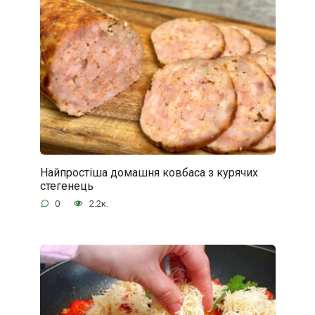
Найпростіша домашня ковбаса з курячих
стегенець
0
2.2к.