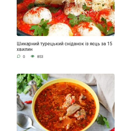
Шикарний турецький сніданок із яєць за 15
хвилин
0
853