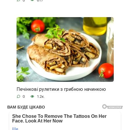
0
617
Печінкові рулетики з грибною начинкою
0
1.2к.