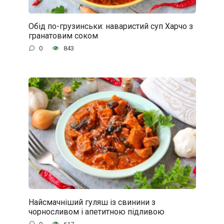
Обід по-грузинськи: наваристий суп Харчо з
гранатовим соком
0
843
Найсмачніший гуляш із свинини з
чорносливом і апетитною підливою