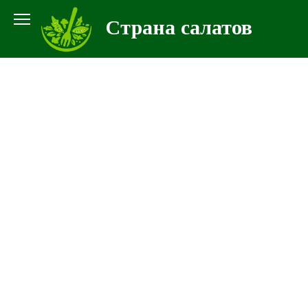
Перейти
Страна салатов
к
контенту