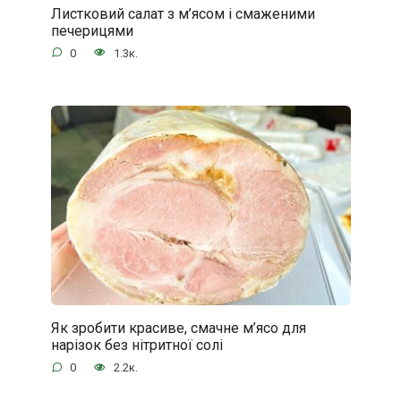
Листковий салат з м’ясом і смаженими
печерицями
0
1.3к.
Як зробити красиве, смачне м’ясо для
нарізок без нітритної солі
0
2.2к.