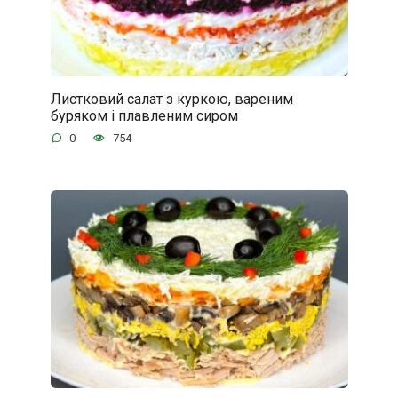
Листковий салат з куркою, вареним
буряком і плавленим сиром
0
754