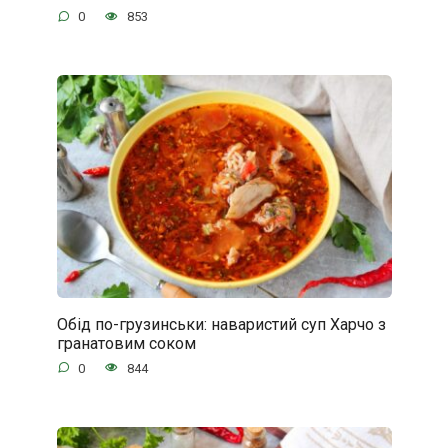
0
853
Обід по-грузинськи: наваристий суп Харчо з
гранатовим соком
0
844