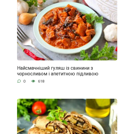
Найсмачніший гуляш із свинини з
чорносливом і апетитною підливою
0
618