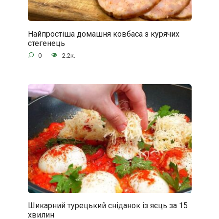
Найпростіша домашня ковбаса з курячих
стегенець
0
2.2к.
Шикарний турецький сніданок із яєць за 15
хвилин