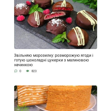
Звільняю морозилку: розморожую ягоди і
готую шоколадні цукерки з малиновою
начинкою
0
823