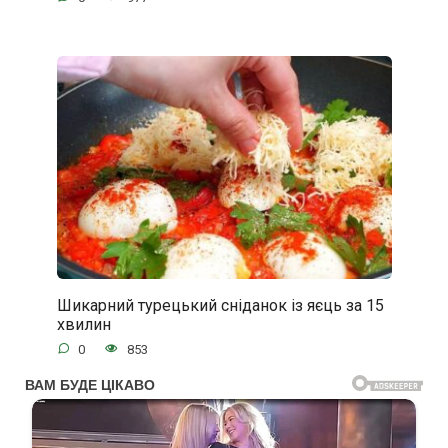
Шикарний турецький сніданок із яєць за 15
хвилин
0
853