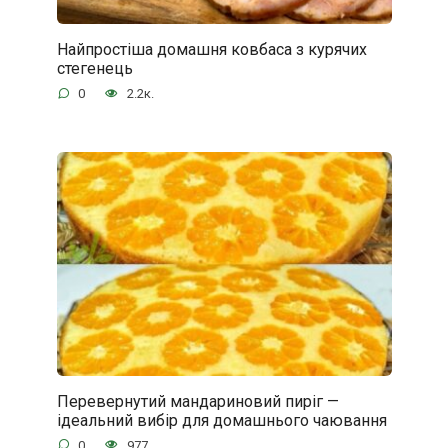
Найпростіша домашня ковбаса з курячих
стегенець
0
2.2к.
Перевернутий мандариновий пиріг —
ідеальний вибір для домашнього чаювання
0
977