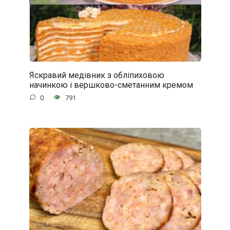
Яскравий медівник з обліпиховою
начинкою і вершково-сметанним кремом
0
791