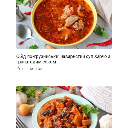
Обід по-грузинськи: наваристий суп Харчо з
гранатовим соком
0
843