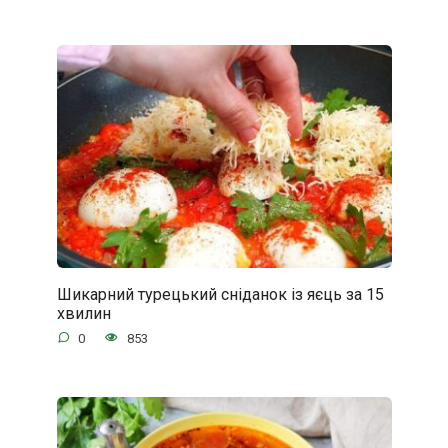
Шикарний турецький сніданок із яєць за 15
хвилин
0
853