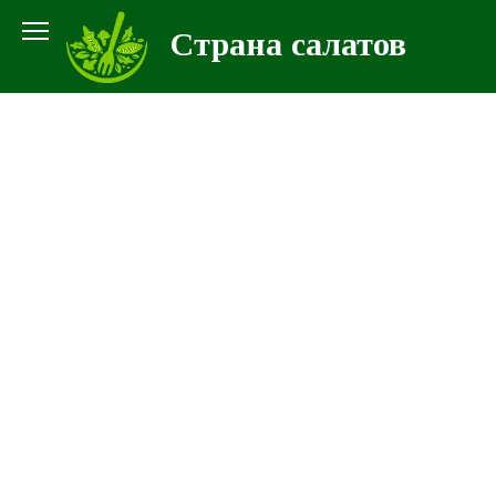
Перейти
Страна салатов
к
контенту