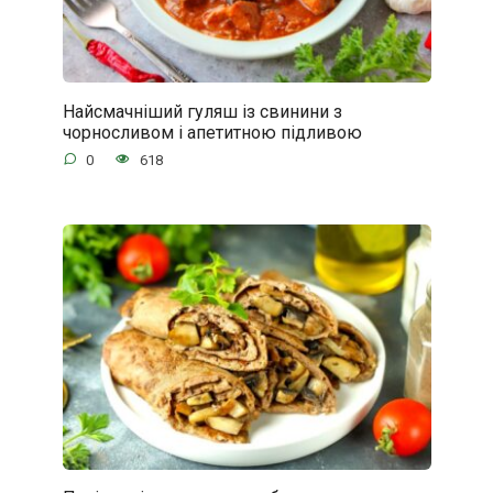
Найсмачніший гуляш із свинини з
чорносливом і апетитною підливою
0
618