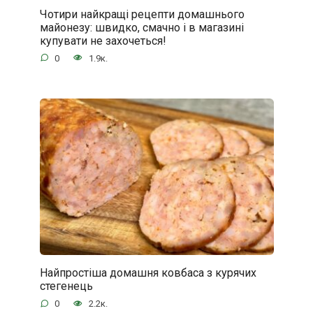
Чотири найкращі рецепти домашнього
майонезу: швидко, смачно і в магазині
купувати не захочеться!
0
1.9к.
Найпростіша домашня ковбаса з курячих
стегенець
0
2.2к.