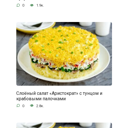
0
1.9к.
Слоёный салат «Аристократ» с тунцом и
крабовыми палочками
0
2.8к.