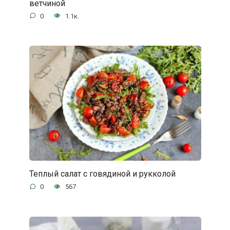
ветчиной
0
1.1к.
Теплый салат с говядиной и рукколой
0
567