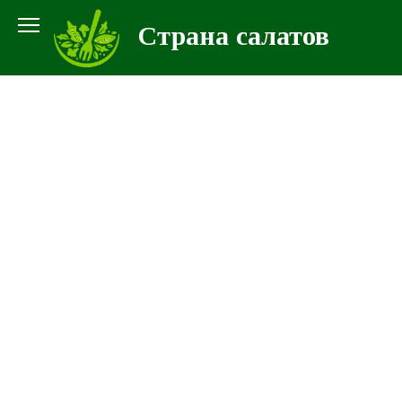
Перейти
Страна салатов
к
контенту