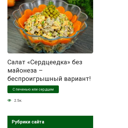
Салат «Сердцеедка» без
майонеза –
беспроигрышный вариант!
С печенью или сердцем
2.5к.
Рубрики сайта