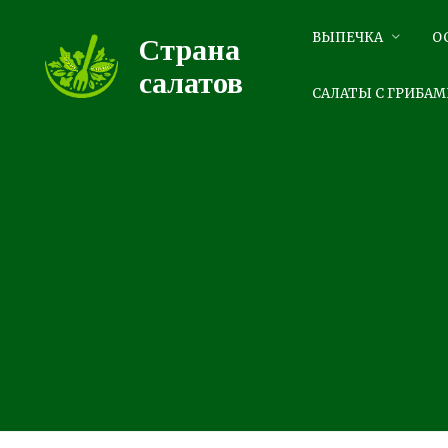
Перейти
к
ВЫПЕЧКА
О
Страна
контенту
салатов
САЛАТЫ С ГРИБАМ