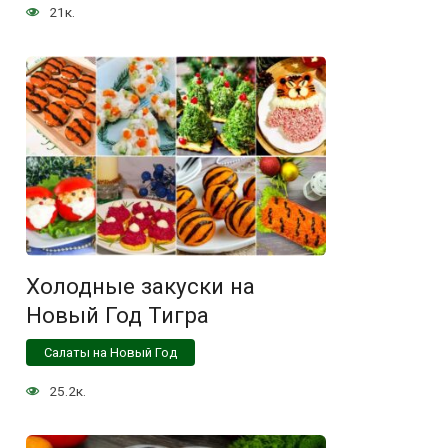
21к.
Холодные закуски на
Новый Год Тигра
Салаты на Новый Год
25.2к.