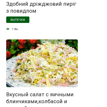
Здобний дріжджовий пиріг
з повидлом
ВЫПЕЧКА
1.8к.
Вкусный салат с яичными
блинчиками,колбасой и