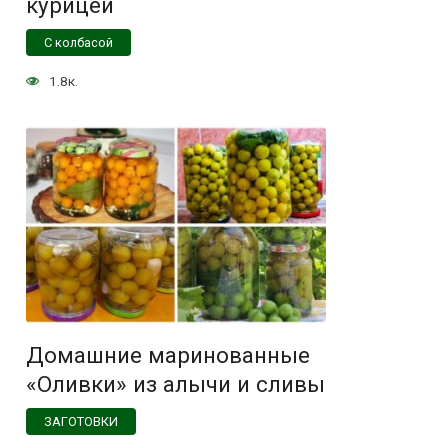
курицей
С колбасой
1.8к.
Домашние маринованные
«Оливки» из алычи и сливы
ЗАГОТОВКИ