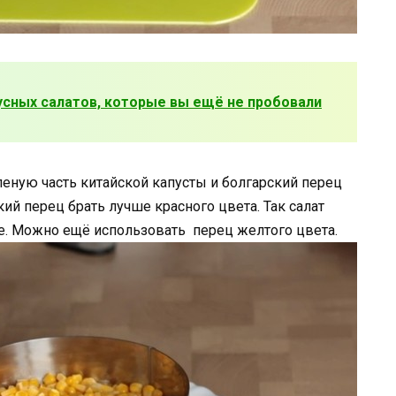
усных салатов, которые вы ещё не пробовали
леную часть китайской капусты и болгарский перец
й перец брать лучше красного цвета. Так салат
е. Можно ещё использовать перец желтого цвета.