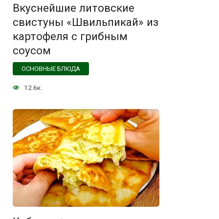
Вкуснейшие литовские
свистуны «Швильпикай» из
картофеля с грибным
соусом
ОСНОВНЫЕ БЛЮДА
12.6к.