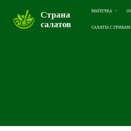
Перейти
к
ВЫПЕЧКА
О
Страна
контенту
салатов
САЛАТЫ С ГРИБАМ