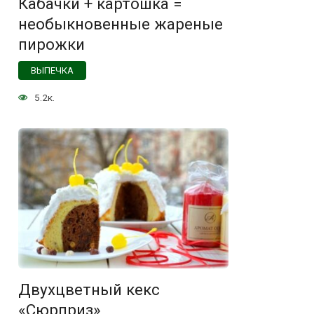
Кабачки + картошка =
необыкновенные жареные
пирожки
ВЫПЕЧКА
5.2к.
Двухцветный кекс
«Сюрприз»