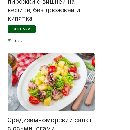
пирожки с вишней на
кефире, без дрожжей и
кипятка
ВЫПЕЧКА
8.7к.
Средиземноморский салат
с осьминогами