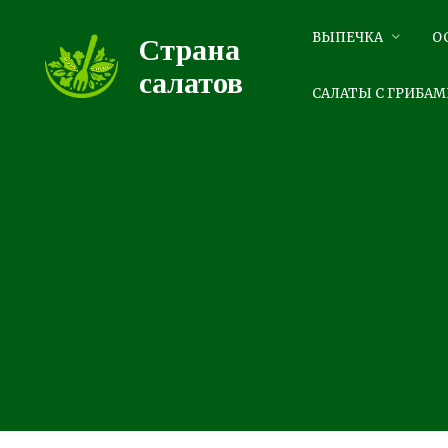
Перейти
к
ВЫПЕЧКА
О
Страна
контенту
салатов
САЛАТЫ С ГРИБАМ