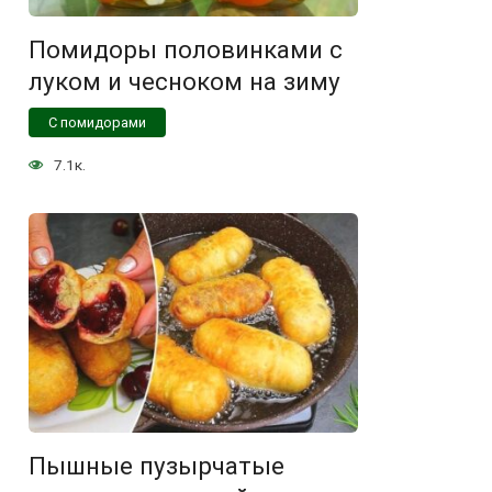
Помидоры половинками с
луком и чесноком на зиму
С помидорами
7.1к.
Пышные пузырчатые