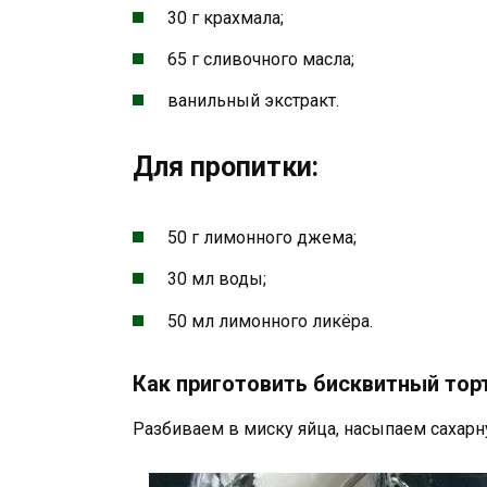
30 г крахмала;
65 г сливочного масла;
ванильный экстракт.
Для пропитки:
50 г лимонного джема;
30 мл воды;
50 мл лимонного ликёра.
Как приготовить бисквитный тор
Разбиваем в миску яйца, насыпаем сахарн