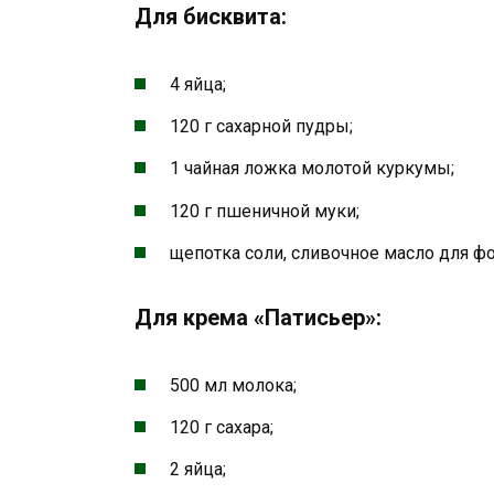
Для бисквита:
4 яйца;
120 г сахарной пудры;
1 чайная ложка молотой куркумы;
120 г пшеничной муки;
щепотка соли, сливочное масло для ф
Для крема «Патисьер»:
500 мл молока;
120 г сахара;
2 яйца;