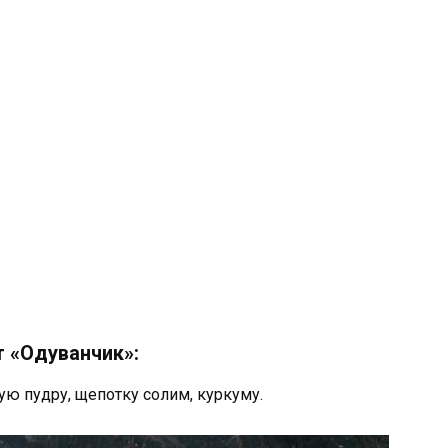
т «Одуванчик»:
ую пудру, щепотку солим, куркуму.