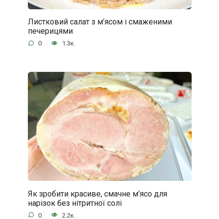
Листковий салат з м’ясом і смаженими
печерицями
0
1.3к.
Як зробити красиве, смачне м’ясо для
нарізок без нітритної солі
0
2.2к.