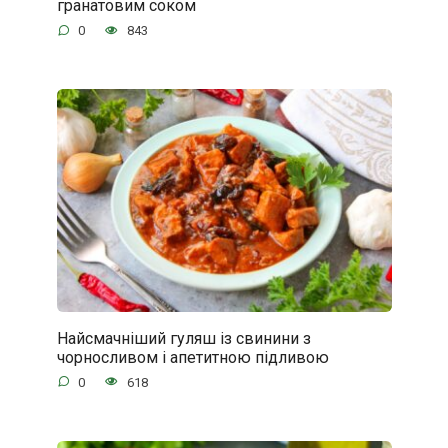
гранатовим соком
0
843
Найсмачніший гуляш із свинини з
чорносливом і апетитною підливою
0
618