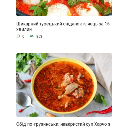
Шикарний турецький сніданок із яєць за 15
хвилин
0
853
Обід по-грузинськи: наваристий суп Харчо з