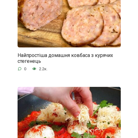
Найпростіша домашня ковбаса з курячих
стегенець
0
2.2к.