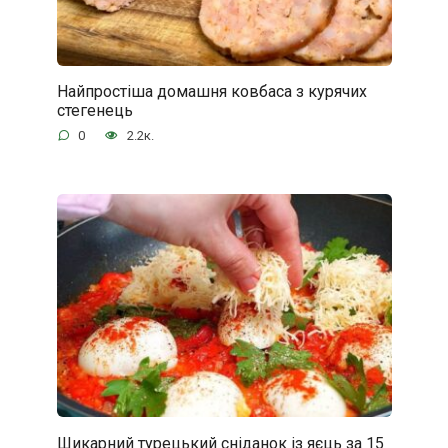
Найпростіша домашня ковбаса з курячих
стегенець
0
2.2к.
Шикарний турецький сніданок із яєць за 15