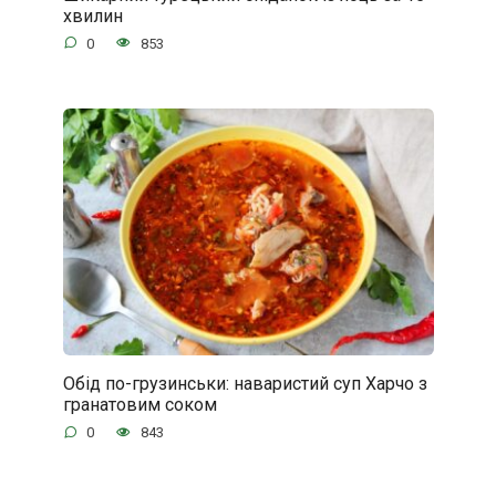
хвилин
0
853
Обід по-грузинськи: наваристий суп Харчо з
гранатовим соком
0
843