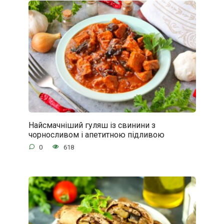
Найсмачніший гуляш із свинини з
чорносливом і апетитною підливою
0
618