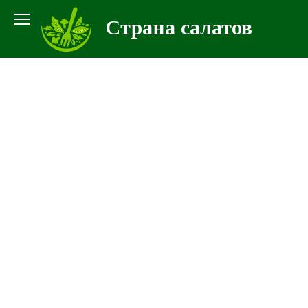
Перейти
Страна салатов
к
контенту