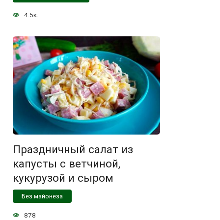
4.5к.
Праздничный салат из
капусты с ветчиной,
кукурузой и сыром
Без майонеза
878