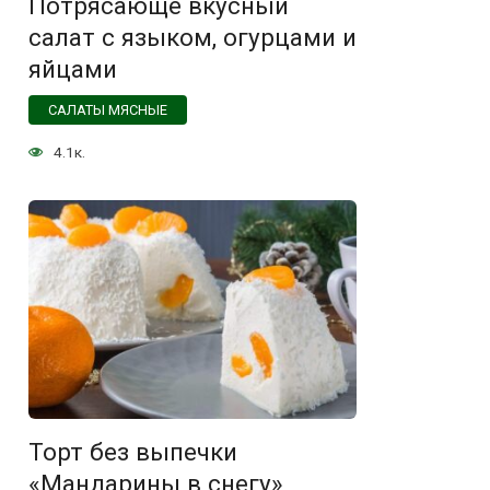
Потрясающе вкусный
салат с языком, огурцами и
яйцами
САЛАТЫ МЯСНЫЕ
4.1к.
Торт без выпечки
«Мандарины в снегу»