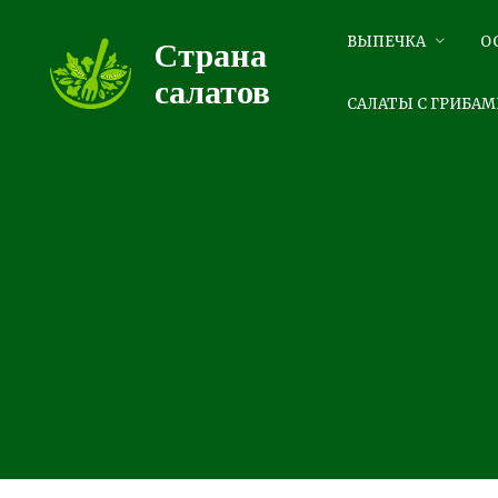
Перейти
к
ВЫПЕЧКА
О
Страна
контенту
салатов
САЛАТЫ С ГРИБАМ