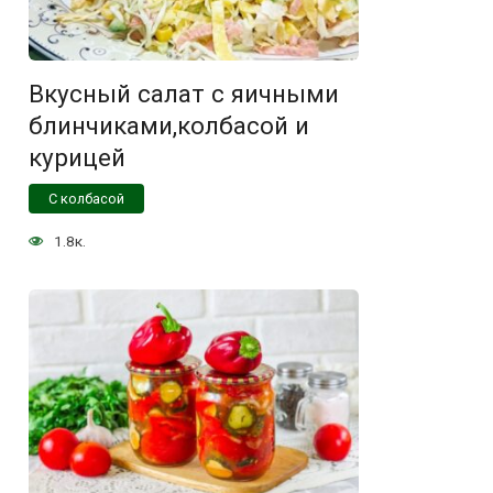
Вкусный салат с яичными
блинчиками,колбасой и
курицей
С колбасой
1.8к.