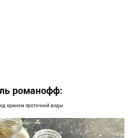
ель романофф:
 под краном проточной воды.