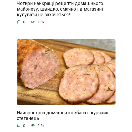
Чотири найкращі рецепти домашнього
майонезу: швидко, смачно і в магазині
купувати не захочеться!
0
1.9к.
Найпростіша домашня ковбаса з курячих
стегенець
0
2.2к.