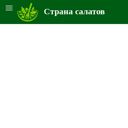
Перейти
Страна салатов
к
контенту