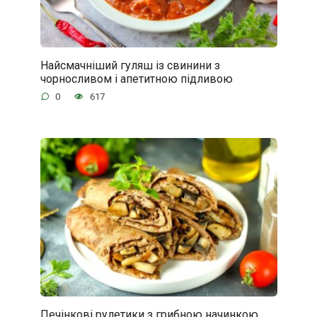
Найсмачніший гуляш із свинини з
чорносливом і апетитною підливою
0
617
Печінкові рулетики з грибною начинкою