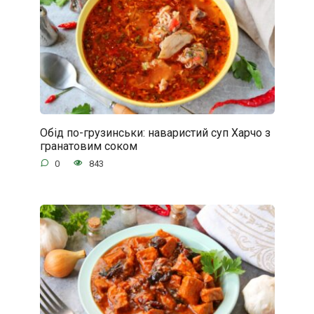
Обід по-грузинськи: наваристий суп Харчо з
гранатовим соком
0
843