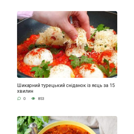
Шикарний турецький сніданок із яєць за 15
хвилин
0
853