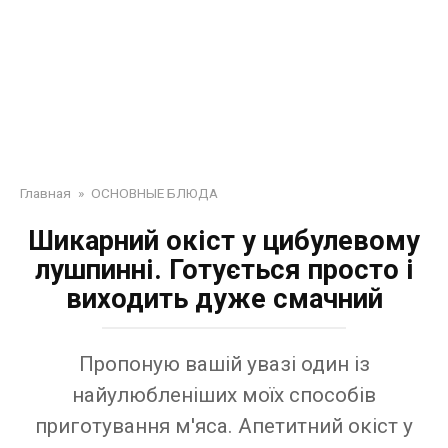
Главная
»
ОСНОВНЫЕ БЛЮДА
Шикарний окіст у цибулевому
лушпинні. Готується просто і
виходить дуже смачний
Пропоную вашій увазі один із
найулюбленіших моїх способів
приготування м'яса. Апетитний окіст у