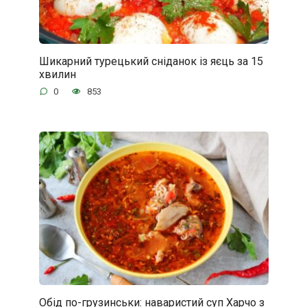
Шикарний турецький сніданок із яєць за 15
хвилин
0
853
Обід по-грузинськи: наваристий суп Харчо з