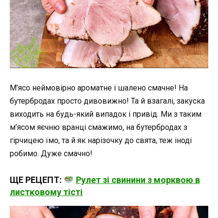
М’ясо неймовірно ароматне і шалено смачне! На
бутербродах просто дивовижно! Та й взагалі, закуска
виходить на будь-який випадок і привід. Ми з таким
м’ясом яєчню вранці смажимо, на бутербродах з
гірчицею їмо, та й як нарізочку до свята, теж іноді
робимо. Дуже смачно!
ЩЕ РЕЦЕПТ:
Рулет зі свинини з морквою в
листковому тісті