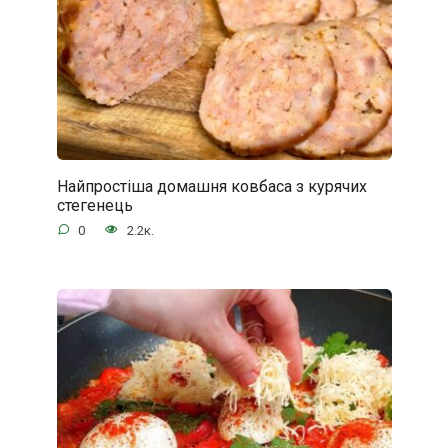
Найпростіша домашня ковбаса з курячих
стегенець
0
2.2к.