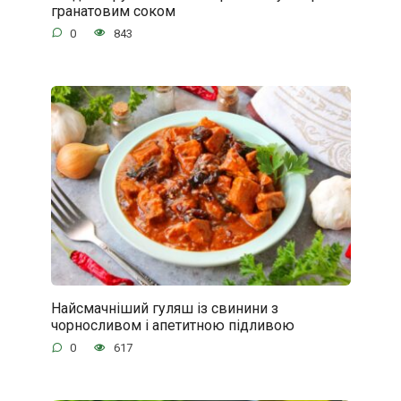
гранатовим соком
0
843
Найсмачніший гуляш із свинини з
чорносливом і апетитною підливою
0
617