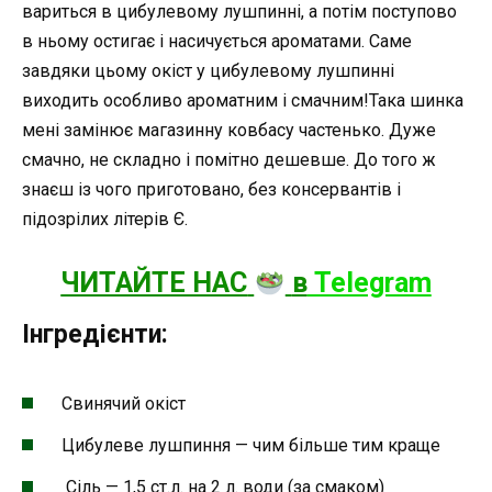
вариться в цибулевому лушпинні, а потім поступово
в ньому остигає і насичується ароматами. Саме
завдяки цьому окіст у цибулевому лушпинні
виходить особливо ароматним і смачним!Така шинка
мені замінює магазинну ковбасу частенько. Дуже
смачно, не складно і помітно дешевше. До того ж
знаєш із чого приготовано, без консервантів і
підозрілих літерів Є.
ЧИТАЙТЕ НАС
в
Теlegram
Інгредієнти:
Свинячий окіст
Цибулеве лушпиння — чим більше тим краще
Сіль — 1,5 ст.л. на 2 л. води (за смаком)