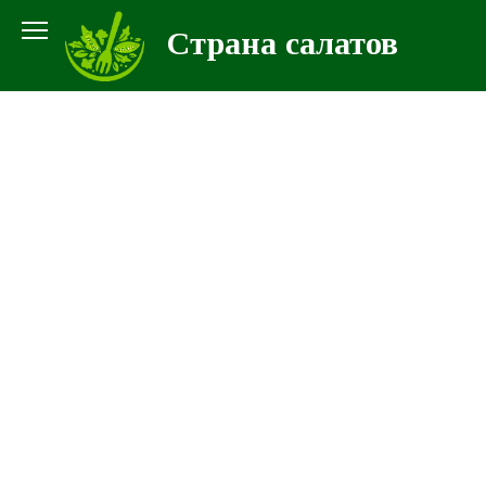
Перейти
Страна салатов
к
контенту